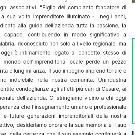
nghi associativi. "Figlio del compianto fondatore di
 a sua volta imprenditore illuminato - negli anni,
icato alla guida dell’azienda tutta la passione, la
a capace, contribuendo in modo significativo a
abria, riconosciuto non solo a livello regionale, ma
oggi è intimamente legato al concetto stesso di
il mondo dell’imprenditoria locale perde un pezzo
ità e lungimiranza. Il suo impegno imprenditoriale e
o indelebile nella nostra comunità. Unindustria
entite condoglianze agli affetti più cari di Cesare, ai
ersonale dell’azienda. Ci stringiamo vicino a chi oggi
speranza che l’insegnamento umano e professionale
le future generazioni imprenditoriali della nostra
ettivo, desideriamo onorare la sua memoria e il suo
se, nella certezza che il suo esempio continuerà a