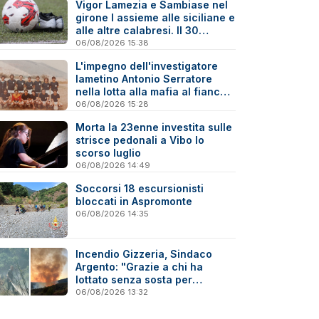
Vigor Lamezia e Sambiase nel
girone I assieme alle siciliane e
alle altre calabresi. Il 30
agosto stracittadina di Coppa
06/08/2026 15:38
Italia
L'impegno dell'investigatore
lametino Antonio Serratore
nella lotta alla mafia al fianco
di Ninni Cassarà
06/08/2026 15:28
Morta la 23enne investita sulle
strisce pedonali a Vibo lo
scorso luglio
06/08/2026 14:49
Soccorsi 18 escursionisti
bloccati in Aspromonte
06/08/2026 14:35
Incendio Gizzeria, Sindaco
Argento: "Grazie a chi ha
lottato senza sosta per
difendere il nostro territorio"
06/08/2026 13:32