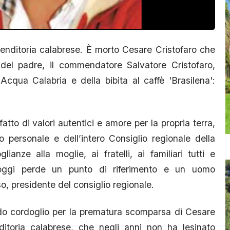
prenditoria calabrese. È morto Cesare Cristofaro che
à del padre, il commendatore Salvatore Cristofaro,
Acqua Calabria e della bibita al caffè 'Brasilena':
atto di valori autentici e amore per la propria terra,
 personale e dell’intero Consiglio regionale della
ianze alla moglie, ai fratelli, ai familiari tutti e
e oggi perde un punto di riferimento e un uomo
so, presidente del consiglio regionale.
ndo cordoglio per la prematura scomparsa di Cesare
nditoria calabrese, che negli anni non ha lesinato