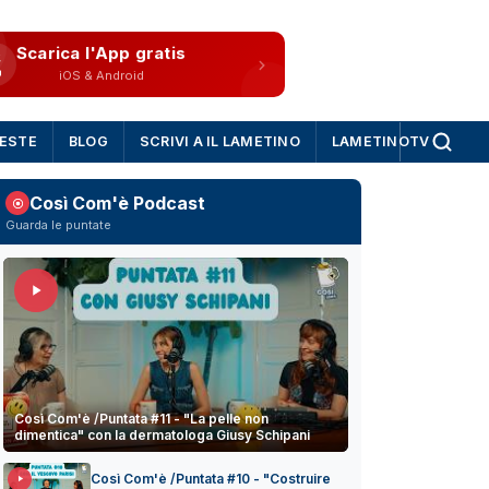
Scarica l'App gratis
iOS & Android
IESTE
BLOG
SCRIVI A IL LAMETINO
LAMETINOTV
Così Com'è Podcast
Guarda le puntate
Così Com'è /Puntata #11 - "La pelle non
dimentica" con la dermatologa Giusy Schipani
Così Com'è /Puntata #10 - "Costruire