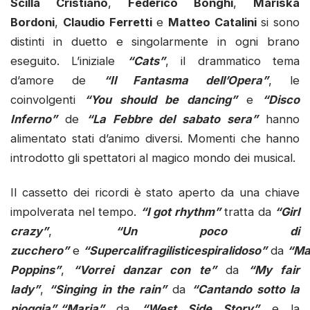
Scilla Cristiano
,
Federico Bonghi
,
Mariska
Bordoni
,
Claudio Ferretti
e
Matteo Catalini
si sono
distinti in duetto e singolarmente in ogni brano
eseguito. L’iniziale
“Cats”
, il drammatico tema
d’amore de
“Il Fantasma dell’Opera”
, le
coinvolgenti
“You should be dancing”
e
“Disco
Inferno”
de
“La Febbre del sabato sera”
hanno
alimentato stati d’animo diversi. Momenti che hanno
introdotto gli spettatori al magico mondo dei musical.
Il cassetto dei ricordi è stato aperto da una chiave
impolverata nel tempo.
“I got rhythm”
tratta da
“Girl
crazy”
,
“Un poco di
zucchero”
e
“Supercalifragilisticespiralidoso”
da
“Ma
Poppins”
,
“Vorrei danzar con te”
da
“My fair
lady”
,
“Singing in the rain”
da
“Cantando sotto la
pioggia”
,
“Maria”
da
“
West Side Story”
e la