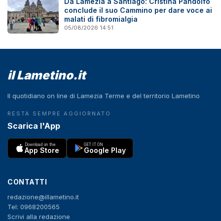
Da Lamezia a Santiago: Cristina Pandolfo
conclude il suo Cammino per dare voce ai
malati di fibromialgia
05/08/2026 14:51
il Lametino.it
Il quotidiano on line di Lamezia Terme e del territorio Lametino
RESTA SEMPRE AGGIORNATO
Scarica l'App
Download on the
GET IT ON
App Store
Google Play
CONTATTI
redazione@illametino.it
Tel: 0968200565
Scrivi alla redazione