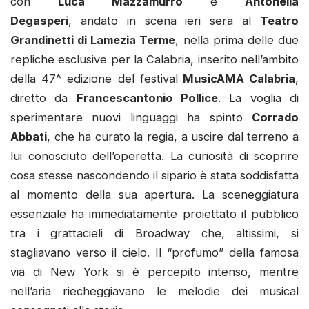
con
Luca Mazzamurro
e
Antonella
Degasperi
, andato in scena ieri sera al
Teatro
Grandinetti di Lamezia Terme
, nella prima delle due
repliche esclusive per la Calabria, inserito nell’ambito
della 47^ edizione del festival
MusicAMA Calabria
,
diretto da
Francescantonio Pollice
. La voglia di
sperimentare nuovi linguaggi ha spinto
Corrado
Abbati
, che ha curato la regia, a uscire dal terreno a
lui conosciuto dell’operetta. La curiosità di scoprire
cosa stesse nascondendo il sipario è stata soddisfatta
al momento della sua apertura. La sceneggiatura
essenziale ha immediatamente proiettato il pubblico
tra i grattacieli di Broadway che, altissimi, si
stagliavano verso il cielo. Il “profumo” della famosa
via di New York si è percepito intenso, mentre
nell’aria riecheggiavano le melodie dei musical