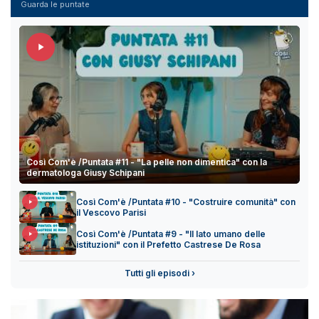
Guarda le puntate
Così Com'è /Puntata #11 - "La pelle non dimentica" con la
dermatologa Giusy Schipani
Così Com'è /Puntata #10 - "Costruire comunità" con
il Vescovo Parisi
Così Com'è /Puntata #9 - "Il lato umano delle
istituzioni" con il Prefetto Castrese De Rosa
Tutti gli episodi ›