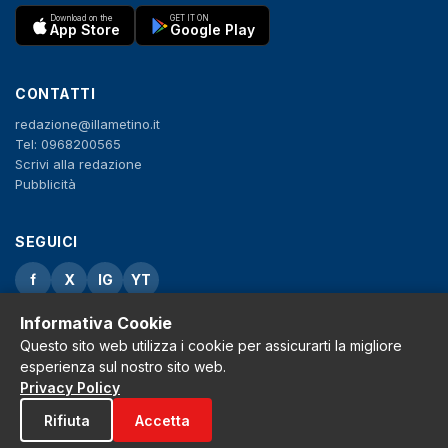
Download on the
GET IT ON
App Store
Google Play
CONTATTI
redazione@illametino.it
Tel: 0968200565
Scrivi alla redazione
Pubblicità
SEGUICI
f
X
IG
YT
Informativa Cookie
Privacy Policy
Cookie Policy
Questo sito web utilizza i cookie per assicurarti la migliore
Note legali
esperienza sul nostro sito web.
La Redazione
Privacy Policy
Rifiuta
Accetta
© 2026 Grh s.r.l. - P.iva 02650550797 - Tutti i diritti sono riservati