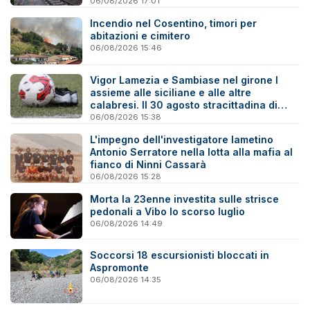
06/08/2026 17:01
Incendio nel Cosentino, timori per
abitazioni e cimitero
06/08/2026 15:46
Vigor Lamezia e Sambiase nel girone I
assieme alle siciliane e alle altre
calabresi. Il 30 agosto stracittadina di
Coppa Italia
06/08/2026 15:38
L'impegno dell'investigatore lametino
Antonio Serratore nella lotta alla mafia al
fianco di Ninni Cassarà
06/08/2026 15:28
Morta la 23enne investita sulle strisce
pedonali a Vibo lo scorso luglio
06/08/2026 14:49
Soccorsi 18 escursionisti bloccati in
Aspromonte
06/08/2026 14:35