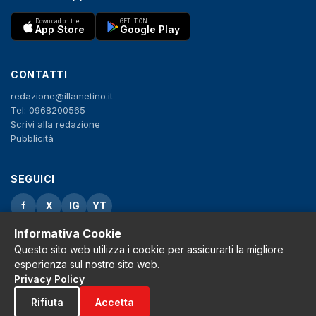
Download on the
GET IT ON
App Store
Google Play
CONTATTI
redazione@illametino.it
Tel: 0968200565
Scrivi alla redazione
Pubblicità
SEGUICI
f
X
IG
YT
Informativa Cookie
Privacy Policy
Questo sito web utilizza i cookie per assicurarti la migliore
Cookie Policy
esperienza sul nostro sito web.
Note legali
Privacy Policy
La Redazione
Rifiuta
Accetta