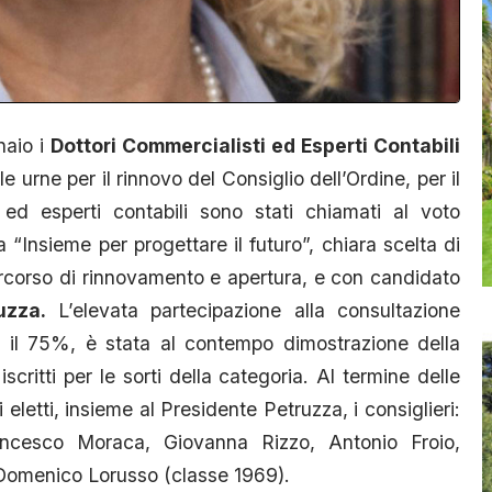
naio i
Dottori Commercialisti ed Esperti Contabili
e urne per il rinnovo del Consiglio dell’Ordine, per il
d esperti contabili sono stati chiamati al voto
ta “Insieme per progettare il futuro”, chiara scelta di
ercorso di rinnovamento e apertura, e con candidato
uzza.
L’elevata partecipazione alla consultazione
ca il 75%, è stata al contempo dimostrazione della
 iscritti per le sorti della categoria. Al termine delle
 eletti, insieme al Presidente Petruzza, i consiglieri:
rancesco Moraca, Giovanna Rizzo, Antonio Froio,
Domenico Lorusso (classe 1969).