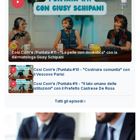
Così Com'è /Puntata #11 - "La pelle non dimentica" con la
dermatologa Giusy Schipani
Così Com'è /Puntata #10 - "Costruire comunità" con
il Vescovo Parisi
Così Com'è /Puntata #9 - "Il lato umano delle
istituzioni" con il Prefetto Castrese De Rosa
Tutti gli episodi ›