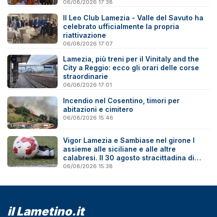
06/08/2026 17:38
Il Leo Club Lamezia - Valle del Savuto ha
celebrato ufficialmente la propria
riattivazione
06/08/2026 17:07
Lamezia, più treni per il Vinitaly and the
City a Reggio: ecco gli orari delle corse
straordinarie
06/08/2026 17:01
Incendio nel Cosentino, timori per
abitazioni e cimitero
06/08/2026 15:46
Vigor Lamezia e Sambiase nel girone I
assieme alle siciliane e alle altre
calabresi. Il 30 agosto stracittadina di
Coppa Italia
06/08/2026 15:38
il Lametino.it