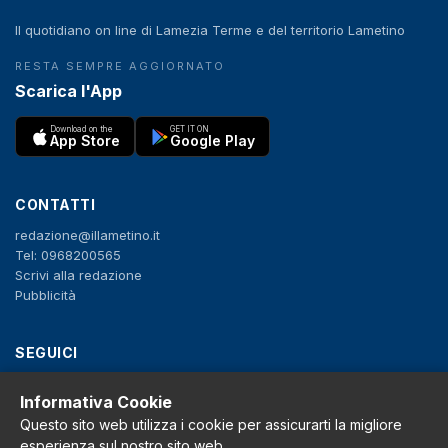
Il quotidiano on line di Lamezia Terme e del territorio Lametino
RESTA SEMPRE AGGIORNATO
Scarica l'App
Download on the
GET IT ON
App Store
Google Play
CONTATTI
redazione@illametino.it
Tel: 0968200565
Scrivi alla redazione
Pubblicità
SEGUICI
f
X
IG
YT
Informativa Cookie
Questo sito web utilizza i cookie per assicurarti la migliore
Privacy Policy
esperienza sul nostro sito web.