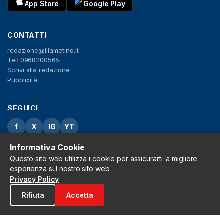
App Store
Google Play
CONTATTI
redazione@illametino.it
Tel: 0968200565
Scrivi alla redazione
Pubblicità
SEGUICI
f
X
IG
YT
Informativa Cookie
Privacy Policy
Cookie Policy
Questo sito web utilizza i cookie per assicurarti la migliore
Note legali
esperienza sul nostro sito web.
La Redazione
Privacy Policy
Rifiuta
Accetta
© 2026 Grh s.r.l. - P.iva 02650550797 - Tutti i diritti sono riservati
Tribunale di Lamezia Terme n.3 del 2011