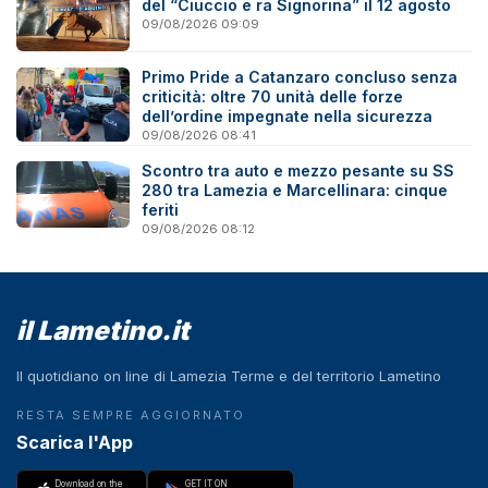
del “Ciuccio e ra Signorina” il 12 agosto
09/08/2026 09:09
Primo Pride a Catanzaro concluso senza
criticità: oltre 70 unità delle forze
dell’ordine impegnate nella sicurezza
09/08/2026 08:41
Scontro tra auto e mezzo pesante su SS
280 tra Lamezia e Marcellinara: cinque
feriti
09/08/2026 08:12
il Lametino.it
Il quotidiano on line di Lamezia Terme e del territorio Lametino
RESTA SEMPRE AGGIORNATO
Scarica l'App
Download on the
GET IT ON