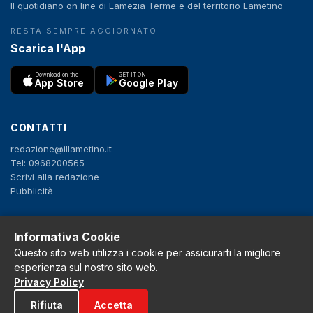
Il quotidiano on line di Lamezia Terme e del territorio Lametino
RESTA SEMPRE AGGIORNATO
Scarica l'App
Download on the
GET IT ON
App Store
Google Play
CONTATTI
redazione@illametino.it
Tel: 0968200565
Scrivi alla redazione
Pubblicità
SEGUICI
Informativa Cookie
Questo sito web utilizza i cookie per assicurarti la migliore
f
X
IG
YT
esperienza sul nostro sito web.
Privacy Policy
Privacy Policy
Cookie Policy
Rifiuta
Accetta