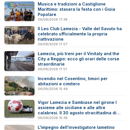
Musica e tradizioni a Castiglione
Marittimo: stasera la festa con i Gioia
Popolare
06/08/2026 17:38
Il Leo Club Lamezia - Valle del Savuto ha
celebrato ufficialmente la propria
riattivazione
06/08/2026 17:07
Lamezia, più treni per il Vinitaly and the
City a Reggio: ecco gli orari delle corse
straordinarie
06/08/2026 17:01
Incendio nel Cosentino, timori per
abitazioni e cimitero
06/08/2026 15:46
Vigor Lamezia e Sambiase nel girone I
assieme alle siciliane e alle altre
calabresi. Il 30 agosto stracittadina di
Coppa Italia
06/08/2026 15:38
L'impegno dell'investigatore lametino