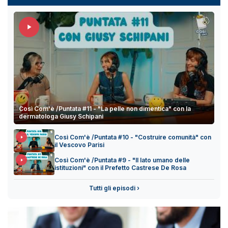
Così Com'è /Puntata #11 - "La pelle non dimentica" con la
dermatologa Giusy Schipani
Così Com'è /Puntata #10 - "Costruire comunità" con
il Vescovo Parisi
Così Com'è /Puntata #9 - "Il lato umano delle
istituzioni" con il Prefetto Castrese De Rosa
Tutti gli episodi ›