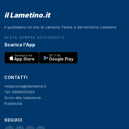
il Lametino.it
Il quotidiano on line di Lamezia Terme e del territorio Lametino
RESTA SEMPRE AGGIORNATO
Scarica l'App
Download on the
GET IT ON
App Store
Google Play
CONTATTI
redazione@illametino.it
Tel: 0968200565
Scrivi alla redazione
Pubblicità
SEGUICI