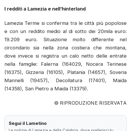
I redditi a Lamezia e nell’hinterland
Lamezia Terme si conferma tra le città più popolose
e con un reddito medio al di sotto dei 20mila euro:
19.209 euro. Situazione molto differente nel
circondario sia nella zona costiera che montana,
dove invece si registra un calo netto delle entrate
nella famiglie: Falerna (164029, Nocera Terinese
(16375), Gizzeria (16105), Platania (14657), Soveria
Mannelli (19457), Decollatura (17401), Maida
(14358), San Pietro a Maida (13379).
© RIPRODUZIONE RISERVATA
Segui il Lametino
Le notizie di Lamezia e della Calabria, dove preferisci tu.