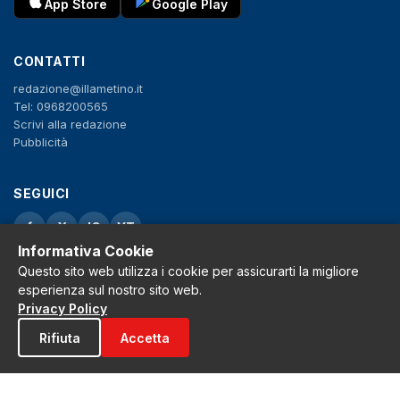
App Store
Google Play
CONTATTI
redazione@illametino.it
Tel: 0968200565
Scrivi alla redazione
Pubblicità
SEGUICI
f
X
IG
YT
Informativa Cookie
Privacy Policy
Questo sito web utilizza i cookie per assicurarti la migliore
Cookie Policy
esperienza sul nostro sito web.
Note legali
Privacy Policy
La Redazione
Rifiuta
Accetta
© 2026 Grh s.r.l. - P.iva 02650550797 - Tutti i diritti sono riservati
Tribunale di Lamezia Terme n.3 del 2011