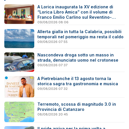
A Lorica inaugurata la XV edizione di
“Lorica Libro Amica” con il volume di
Franco Emilio Carlino sul Reventino-
Savuto
09/08/2026 08:06
Allerta gialla in tutta la Calabria, possibili
temporali nel pomeriggio ma resta il caldo
09/08/2026 07:55
Nascondeva droga sotto un masso in
strada, denunciato uomo nel crotonese
09/08/2026 07:37
A Pietrebianche il 13 agosto torna la
storica sagra tra gastronomia e musica
09/08/2026 07:32
Terremoto, scossa di magnitudo 3.0 in
Provincia di Catanzaro
08/08/2026 20:45
Il pride arriva per la prima volta a