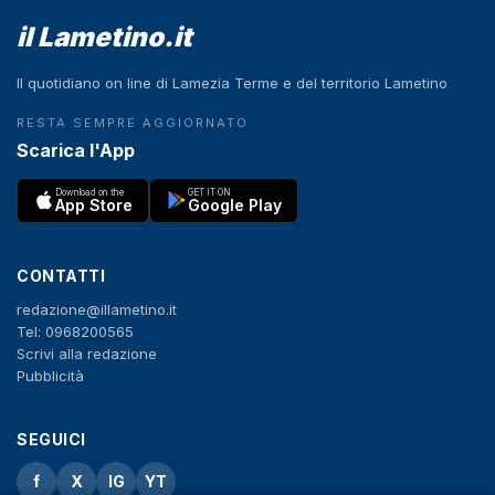
il Lametino.it
Il quotidiano on line di Lamezia Terme e del territorio Lametino
RESTA SEMPRE AGGIORNATO
Scarica l'App
Download on the
GET IT ON
App Store
Google Play
CONTATTI
redazione@illametino.it
Tel: 0968200565
Scrivi alla redazione
Pubblicità
SEGUICI
f
X
IG
YT