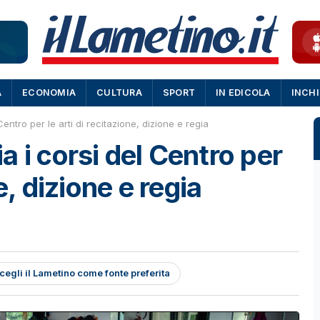
A
ECONOMIA
CULTURA
SPORT
IN EDICOLA
INCH
entro per le arti di recitazione, dizione e regia
 i corsi del Centro per
e, dizione e regia
cegli il Lametino come fonte preferita