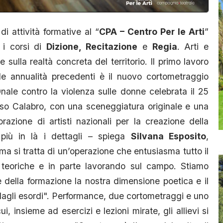
i attività formative al “
CPA – Centro Per le Arti
”
 i corsi di
Dizione, Recitazione
e
Regia
. Arti e
sulla realtà concreta del territorio. Il primo lavoro
elle annualità precedenti è il nuovo cortometraggio
0nale contro la violenza sulle donne celebrata il 25
so Calabro, con una sceneggiatura originale e una
razione di artisti nazionali per la creazione della
 più in là i dettagli – spiega
Silvana Esposito
,
 si tratta di un’operazione che entusiasma tutto il
i teoriche e in parte lavorando sul campo. Stiamo
 della formazione la nostra dimensione poetica e il
 dagli esordi". Performance, due cortometraggi e uno
i, insieme ad esercizi e lezioni mirate, gli allievi si