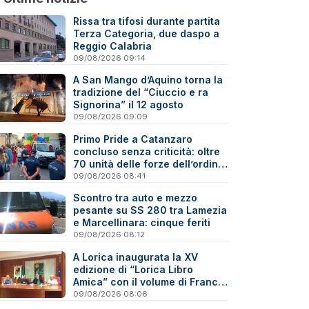
Rissa tra tifosi durante partita
Terza Categoria, due daspo a
Reggio Calabria
09/08/2026 09:14
A San Mango d’Aquino torna la
tradizione del “Ciuccio e ra
Signorina” il 12 agosto
09/08/2026 09:09
Primo Pride a Catanzaro
concluso senza criticità: oltre
70 unità delle forze dell’ordine
impegnate nella sicurezza
09/08/2026 08:41
Scontro tra auto e mezzo
pesante su SS 280 tra Lamezia
e Marcellinara: cinque feriti
09/08/2026 08:12
A Lorica inaugurata la XV
edizione di “Lorica Libro
Amica” con il volume di Franco
Emilio Carlino sul Reventino-
09/08/2026 08:06
Savuto