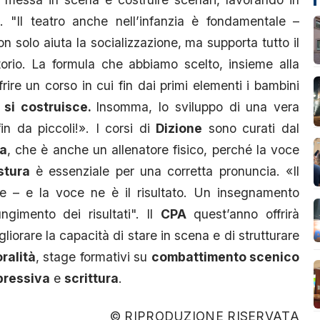
. "Il teatro anche nell’infanzia è fondamentale –
non solo aiuta la socializzazione, ma supporta tutto il
orio. La formula che abbiamo scelto, insieme alla
rire un corso in cui fin dai primi elementi i bambini
e
si costruisce.
Insomma, lo sviluppo di una vera
fin da piccoli!». I corsi di
Dizione
sono curati dal
ia
, che è anche un allenatore fisico, perché la voce
stura
è essenziale per una corretta pronuncia. «Il
e – e la voce ne è il risultato. Un insegnamento
ngimento dei risultati". Il
CPA
quest’anno offrirà
orare la capacità di stare in scena e di strutturare
ralità
, stage formativi su
combattimento scenico
pressiva
e
scrittura
.
© RIPRODUZIONE RISERVATA