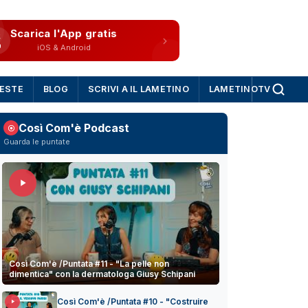
Scarica l'App gratis
iOS & Android
IESTE
BLOG
SCRIVI A IL LAMETINO
LAMETINOTV
Così Com'è Podcast
Guarda le puntate
Così Com'è /Puntata #11 - "La pelle non
dimentica" con la dermatologa Giusy Schipani
Così Com'è /Puntata #10 - "Costruire