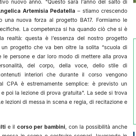
ivo nuovo anno. "Questo sarà l’anno del salto di
ngelica Artemisia Pedatella
– stiamo crescendo
ndo una nuova forza al progetto BA17. Formiamo le
cifiche. La competenza si ha quando ciò che si è
la realtà: questa è l’essenza del nostro progetto
 un progetto che va ben oltre la solita “scuola di
ire le persone e dar loro modo di mettere alla prova
rsonalità, del corpo, della voce, dello stile di
ontenuti interiori che durante il corso vengono
re al CPA è estremamente semplice: è previsto un
co e poi la lezione di prova gratuita". La sede si trova
Le lezioni di messa in scena e regia, di recitazione e
lti
e il
corso per bambini
, con la possibilità anche
lla messa in scena e costruire scenari, lavorando in