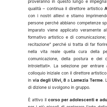
proveranno in questo lungo e impegnat
qualità – continua il direttore artistico
A
con i nostri allievi e stiamo imprime
persone perché abbiano competenze spe
imparato viene applicato veramente al
formativo artistico e di comunicazione;
recitazione” perché si tratta di far fior
nella vita reale quella cura della pe
comunicazione, della postura e dei c
introiettati». La selezione per entra
colloquio iniziale con il direttore artisti
in
via degli Ulivi, 8
a
Lamezia Terme
. 
di dizione si svolgono in gruppo.
È attivo il
corso per adolescenti e adu
per i più piccoli di esplorare l’arte de