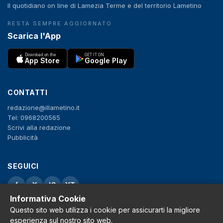
Il quotidiano on line di Lamezia Terme e del territorio Lametino
RESTA SEMPRE AGGIORNATO
Scarica l'App
Download on the
GET IT ON
App Store
Google Play
CONTATTI
redazione@illametino.it
Tel: 0968200565
Scrivi alla redazione
Pubblicità
SEGUICI
f
X
IG
YT
Informativa Cookie
Privacy Policy
Questo sito web utilizza i cookie per assicurarti la migliore
Cookie Policy
esperienza sul nostro sito web.