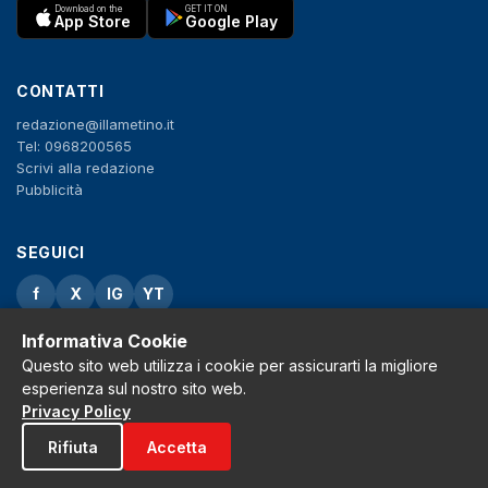
Download on the
GET IT ON
App Store
Google Play
CONTATTI
redazione@illametino.it
Tel: 0968200565
Scrivi alla redazione
Pubblicità
SEGUICI
f
X
IG
YT
Informativa Cookie
Privacy Policy
Cookie Policy
Questo sito web utilizza i cookie per assicurarti la migliore
Note legali
esperienza sul nostro sito web.
La Redazione
Privacy Policy
Rifiuta
Accetta
© 2026 Grh s.r.l. - P.iva 02650550797 - Tutti i diritti sono riservati