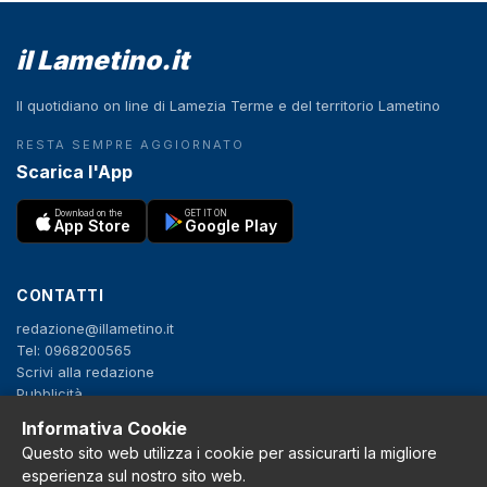
il Lametino.it
Il quotidiano on line di Lamezia Terme e del territorio Lametino
RESTA SEMPRE AGGIORNATO
Scarica l'App
Download on the
GET IT ON
App Store
Google Play
CONTATTI
redazione@illametino.it
Tel: 0968200565
Scrivi alla redazione
Pubblicità
Informativa Cookie
Questo sito web utilizza i cookie per assicurarti la migliore
SEGUICI
esperienza sul nostro sito web.