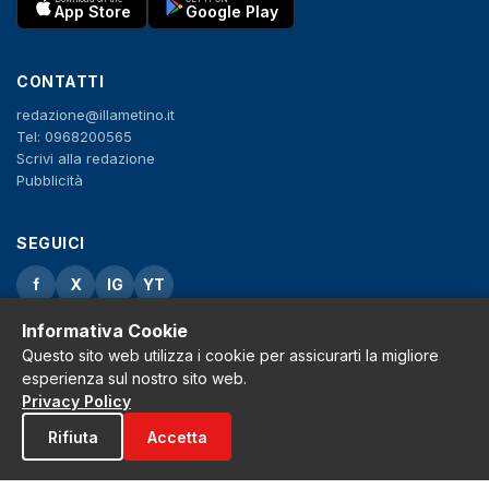
App Store
Google Play
CONTATTI
redazione@illametino.it
Tel: 0968200565
Scrivi alla redazione
Pubblicità
SEGUICI
f
X
IG
YT
Informativa Cookie
Privacy Policy
Cookie Policy
Questo sito web utilizza i cookie per assicurarti la migliore
Note legali
esperienza sul nostro sito web.
La Redazione
Privacy Policy
Rifiuta
Accetta
© 2026 Grh s.r.l. - P.iva 02650550797 - Tutti i diritti sono riservati
Tribunale di Lamezia Terme n.3 del 2011