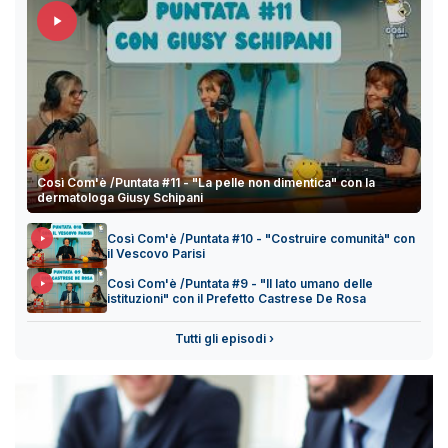
Così Com'è /Puntata #11 - "La pelle non dimentica" con la
dermatologa Giusy Schipani
Così Com'è /Puntata #10 - "Costruire comunità" con
il Vescovo Parisi
Così Com'è /Puntata #9 - "Il lato umano delle
istituzioni" con il Prefetto Castrese De Rosa
Tutti gli episodi ›