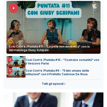
Così Com'è /Puntata #11 - "La pelle non dimentica" con la
dermatologa Giusy Schipani
Così Com'è /Puntata #10 - "Costruire comunità" con
il Vescovo Parisi
Così Com'è /Puntata #9 - "Il lato umano delle
istituzioni" con il Prefetto Castrese De Rosa
Tutti gli episodi ›