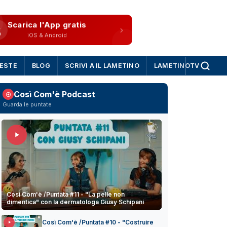
Scarica l'App gratis
iOS & Android
IESTE
BLOG
SCRIVI A IL LAMETINO
LAMETINOTV
Così Com'è Podcast
Guarda le puntate
Così Com'è /Puntata #11 - "La pelle non
dimentica" con la dermatologa Giusy Schipani
Così Com'è /Puntata #10 - "Costruire