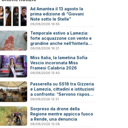
Ad Amantea il 13 agosto la
prima edizione di “Giovani
Note sotto le Stelle”
08/08/2026 16:55
Temporale estivo a Lamezia:
forte acquazzone con vento e
grandine anche nell’hinterland
- Video
08/08/2026 16:21
Miss Italia, la lametina Sofia
Vescio incoronata Miss
Framesi Calabria 2026
08/08/2026 13:43
Passerella su SS18 tra Gizzeria
e Lamezia, cittadini e istituzioni
a confronto: “Servono risposte
e tempi certi”
08/08/2026 12:31
Sorpreso da drone della
Regione mentre appicca fuoco
a Rende, una denuncia
08/08/2026 12:08