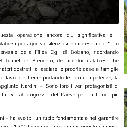
esta operazione ancora più significativa è il
bresi protagonisti silenziosi e imprescindibili”. Lo
nerale della Fillea Cgil di Bolzano, ricordando
del Tunnel del Brennero, dei minatori calabresi che
natori costretti a lasciare le proprie case e famiglie
i di lavoro estreme portando le loro competenze, la
aggiunto Nardini –. Sono loro i veri protagonisti di
fattivo al progresso del Paese per un futuro più
ini - ha svolto "un ruolo fondamentale nel garantire
i circa 1.200 lavoratori impegnati in questo cantiere.