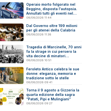
Operaio morto folgorato nel
Reggino, disposta l'autopsia.
Annullati tutti gli eventi nel
paese della tragedia
08/08/2026 11:44
Dal Governo oltre 199 milioni
per gli atenei della Calabria
08/08/2026 11:38
Tragedia di Marcinelle, 70 anni
fa la strage in cui persero la
vita decine di minatori
calabresi
08/08/2026 10:51
Feroleto Antico celebra le sue
donne: eleganza, memoria e
tradizione sotto le stelle
08/08/2026 09:41
Torna il 9 agosto a Gizzeria la
quarta edizione della sagra
“Patati, Pipi e Mulingiani”
08/08/2026 09:27