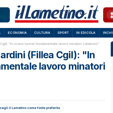
A
ECONOMIA
CULTURA
SPORT
IN EDICOLA
INCH
 Cgil): "In scavo tunnel fondamentale lavoro minatori calabresi"
dini (Fillea Cgil): "In
mentale lavoro minatori
cegli il Lametino come fonte preferita