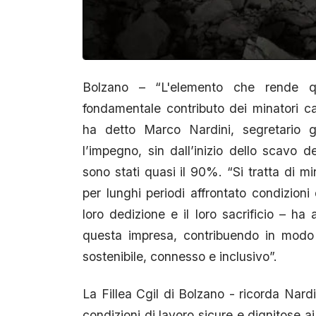
Bolzano – “L'elemento che rende qu
fondamentale contributo dei minatori cala
ha detto Marco Nardini, segretario ge
l’impegno, sin dall’inizio dello scavo 
sono stati quasi il 90%. “Si tratta di mi
per lunghi periodi affrontato condizion
loro dedizione e il loro sacrificio – ha 
questa impresa, contribuendo in modo 
sostenibile, connesso e inclusivo”.
La Fillea Cgil di Bolzano - ricorda Nard
condizioni di lavoro sicure e dignitose a