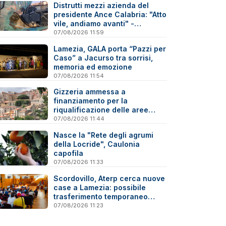
Distrutti mezzi azienda del
presidente Ance Calabria: "Atto
vile, andiamo avanti" -
Reazioni
07/08/2026 11:59
Lamezia, GALA porta “Pazzi per
Caso” a Jacurso tra sorrisi,
memoria ed emozione
07/08/2026 11:54
Gizzeria ammessa a
finanziamento per la
riqualificazione delle aree
degradate
07/08/2026 11:44
Nasce la "Rete degli agrumi
della Locride", Caulonia
capofila
07/08/2026 11:33
Scordovillo, Aterp cerca nuove
case a Lamezia: possibile
trasferimento temporaneo
nell’hinterland per alcune
07/08/2026 11:23
famiglie