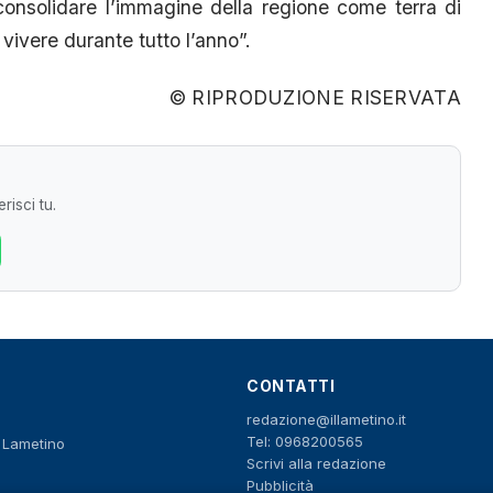
 consolidare l’immagine della regione come terra di
 vivere durante tutto l’anno”.
© RIPRODUZIONE RISERVATA
risci tu.
CONTATTI
redazione@illametino.it
Tel: 0968200565
o Lametino
Scrivi alla redazione
Pubblicità