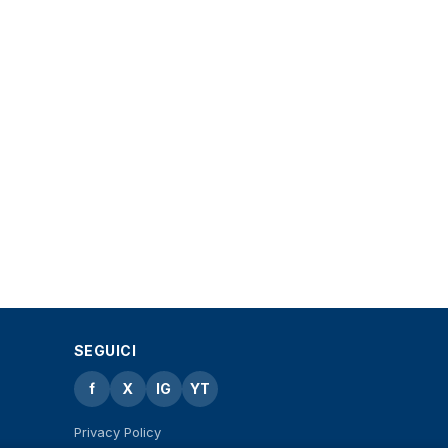
SEGUICI
f
X
IG
YT
Privacy Policy