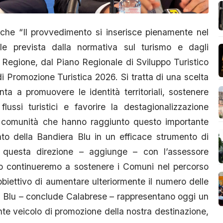
 che “Il provvedimento si inserisce pienamente nel
e prevista dalla normativa sul turismo e dagli
a Regione, dal Piano Regionale di Sviluppo Turistico
i Promozione Turistica 2026. Si tratta di una scelta
ta a promuovere le identità territoriali, sostenere
lussi turistici e favorire la destagionalizzazione
e comunità che hanno raggiunto questo importante
nto della Bandiera Blu in un efficace strumento di
 questa direzione – aggiunge – con l’assessore
ro continueremo a sostenere i Comuni nel percorso
obiettivo di aumentare ulteriormente il numero delle
e Blu – conclude Calabrese – rappresentano oggi un
nte veicolo di promozione della nostra destinazione,