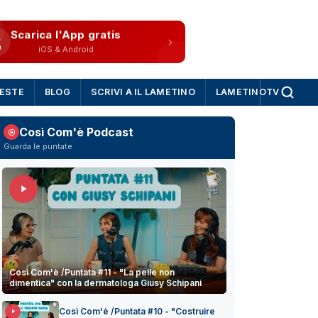
Scarica l'App gratis
iOS & Android
IESTE
BLOG
SCRIVI A IL LAMETINO
LAMETINOTV
Così Com'è Podcast
Guarda le puntate
Così Com'è /Puntata #11 - "La pelle non
dimentica" con la dermatologa Giusy Schipani
Così Com'è /Puntata #10 - "Costruire