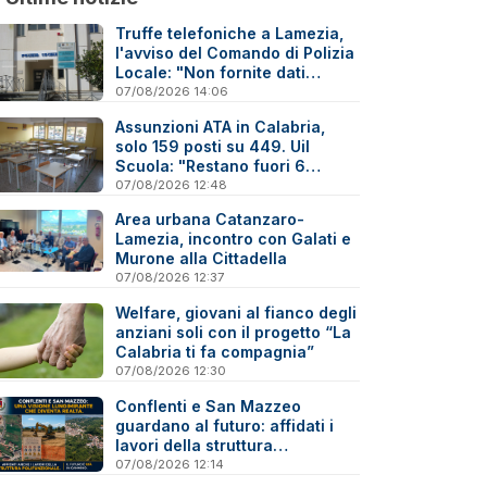
Truffe telefoniche a Lamezia,
l'avviso del Comando di Polizia
Locale: "Non fornite dati
personali"
07/08/2026 14:06
Assunzioni ATA in Calabria,
solo 159 posti su 449. Uil
Scuola: "Restano fuori 6
precari su 10"
07/08/2026 12:48
Area urbana Catanzaro-
Lamezia, incontro con Galati e
Murone alla Cittadella
07/08/2026 12:37
Welfare, giovani al fianco degli
anziani soli con il progetto “La
Calabria ti fa compagnia”
07/08/2026 12:30
Conflenti e San Mazzeo
guardano al futuro: affidati i
lavori della struttura
polifunzionale
07/08/2026 12:14