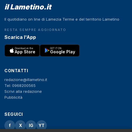
il Lametino.it
Il quotidiano on line di Lamezia Terme e del territorio Lametino
RESTA SEMPRE AGGIORNATO
Scarica l'App
Download on the
GET IT ON
App Store
Google Play
CONTATTI
redazione@illametino.it
Tel: 0968200565
Scrivi alla redazione
Pubblicità
SEGUICI
f
X
IG
YT