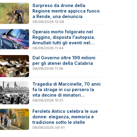
Sorpreso da drone della
Regione mentre appicca fuoco
a Rende, una denuncia
08/08/2026 12:08
Operaio morto folgorato nel
Reggino, disposta l'autopsia.
Annullati tutti gli eventi nel
paese della tragedia
08/08/2026 11:44
Dal Governo oltre 199 milioni
per gli atenei della Calabria
08/08/2026 11:38
Tragedia di Marcinelle, 70 anni
fa la strage in cui persero la
vita decine di minatori
calabresi
08/08/2026 10:51
Feroleto Antico celebra le sue
donne: eleganza, memoria e
tradizione sotto le stelle
08/08/2026 09:41