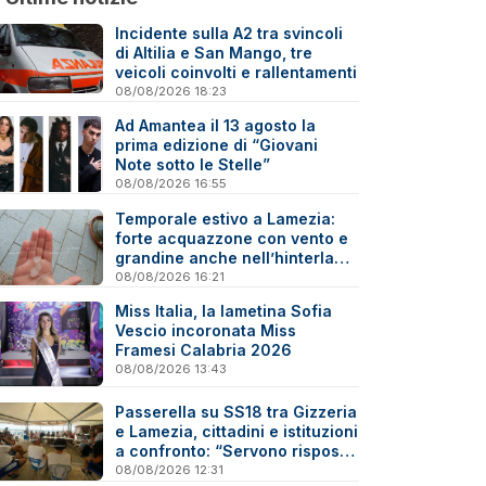
Incidente sulla A2 tra svincoli
di Altilia e San Mango, tre
veicoli coinvolti e rallentamenti
08/08/2026 18:23
Ad Amantea il 13 agosto la
prima edizione di “Giovani
Note sotto le Stelle”
08/08/2026 16:55
Temporale estivo a Lamezia:
forte acquazzone con vento e
grandine anche nell’hinterland
- Video
08/08/2026 16:21
Miss Italia, la lametina Sofia
Vescio incoronata Miss
Framesi Calabria 2026
08/08/2026 13:43
Passerella su SS18 tra Gizzeria
e Lamezia, cittadini e istituzioni
a confronto: “Servono risposte
e tempi certi”
08/08/2026 12:31