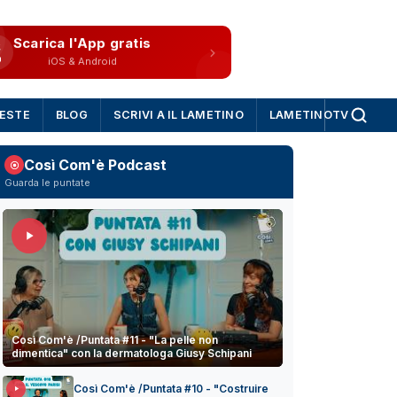
Scarica l'App gratis
iOS & Android
IESTE
BLOG
SCRIVI A IL LAMETINO
LAMETINOTV
Così Com'è Podcast
Guarda le puntate
Così Com'è /Puntata #11 - "La pelle non
dimentica" con la dermatologa Giusy Schipani
Così Com'è /Puntata #10 - "Costruire