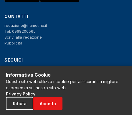
CONTATTI
redazione@illametino.it
Tel: 0968200565
Scrivi alla redazione
Pubblicità
SEGUICI
f
X
IG
YT
Informativa Cookie
Questo sito web utilizza i cookie per assicurarti la migliore
Privacy Policy
esperienza sul nostro sito web.
Cookie Policy
Privacy Policy
Note legali
La Redazione
Rifiuta
Accetta
© 2026 Grh s.r.l. - P.iva 02650550797 - Tutti i diritti sono riservati
Tribunale di Lamezia Terme n.3 del 2011