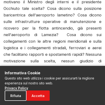
motivano il Ministro degli interni e il presidente
Occhiuto tale scelta? Cosa dicono sulla posizione
baricentrica dell'aeroporto lametino? Cosa dicono
sulle infrastrutture operative di manutenzione e
ricovero per la flotta antincendio, già presenti
nell'aeroporto di Lamezia? Cosa dicono sui
collegamenti con le altre regioni meridionali e sulla
logistica e i collegamenti stradali, ferroviari e aerei
che facilitano rapporti e spostamenti rapidi? Nessuna
motivazione sulla scelta, nessun giudizio di
economicità, di efficienza del servizio e d'idoneità
Informativa Cookie
della sede lametina. Di converso, resta evidente che
Questo sito web utilizza i cookie per assicurarti la migliore
lo spostamento compromette la sicurezza e le
esperienza sul nostro sito web.
capacità operative antincendio del Sud, aumenta i
Privacy Policy
costi e i rischi del servizio, penalizza Lamezia e il suo
Rifiuta
Accetta
territorio. È una decisione di brutta politica e