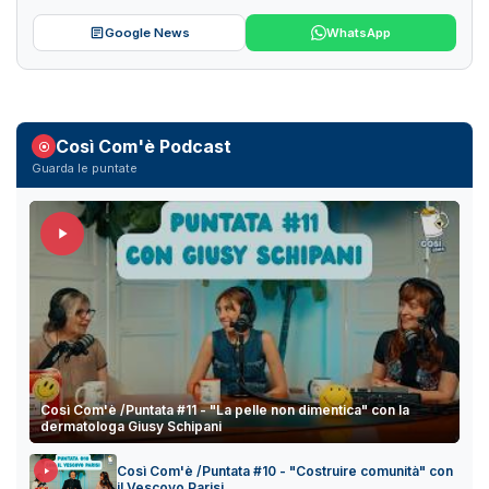
Google News
WhatsApp
Così Com'è Podcast
Guarda le puntate
Così Com'è /Puntata #11 - "La pelle non dimentica" con la
dermatologa Giusy Schipani
Così Com'è /Puntata #10 - "Costruire comunità" con
il Vescovo Parisi