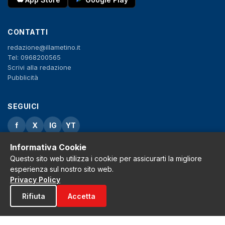
CONTATTI
redazione@illametino.it
Tel: 0968200565
Scrivi alla redazione
Pubblicità
SEGUICI
f
X
IG
YT
Informativa Cookie
Privacy Policy
Cookie Policy
Questo sito web utilizza i cookie per assicurarti la migliore
Note legali
esperienza sul nostro sito web.
La Redazione
Privacy Policy
Rifiuta
Accetta
© 2026 Grh s.r.l. - P.iva 02650550797 - Tutti i diritti sono riservati
Tribunale di Lamezia Terme n.3 del 2011