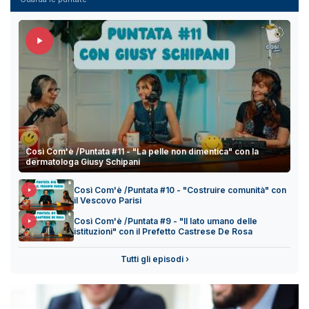
Così Com'è /Puntata #11 - "La pelle non dimentica" con la
dermatologa Giusy Schipani
Così Com'è /Puntata #10 - "Costruire comunità" con
il Vescovo Parisi
Così Com'è /Puntata #9 - "Il lato umano delle
istituzioni" con il Prefetto Castrese De Rosa
Tutti gli episodi ›