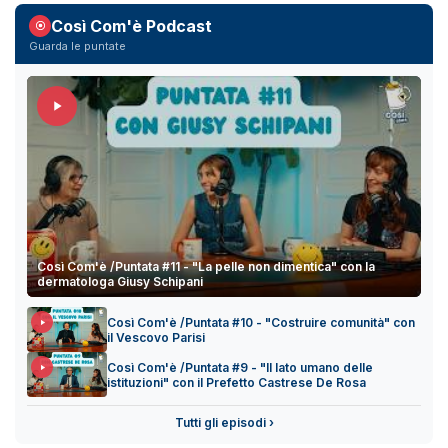
Così Com'è Podcast
Guarda le puntate
Così Com'è /Puntata #11 - "La pelle non dimentica" con la
dermatologa Giusy Schipani
Così Com'è /Puntata #10 - "Costruire comunità" con
il Vescovo Parisi
Così Com'è /Puntata #9 - "Il lato umano delle
istituzioni" con il Prefetto Castrese De Rosa
Tutti gli episodi ›