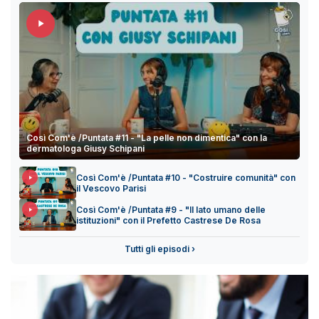
Così Com'è /Puntata #11 - "La pelle non dimentica" con la
dermatologa Giusy Schipani
Così Com'è /Puntata #10 - "Costruire comunità" con
il Vescovo Parisi
Così Com'è /Puntata #9 - "Il lato umano delle
istituzioni" con il Prefetto Castrese De Rosa
Tutti gli episodi ›