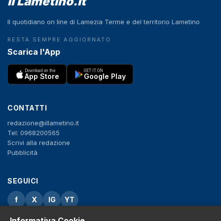
il Lametino.it
Il quotidiano on line di Lamezia Terme e del territorio Lametino
RESTA SEMPRE AGGIORNATO
Scarica l'App
Download on the
GET IT ON
App Store
Google Play
CONTATTI
redazione@illametino.it
Tel: 0968200565
Scrivi alla redazione
Pubblicità
SEGUICI
f
X
IG
YT
Informativa Cookie