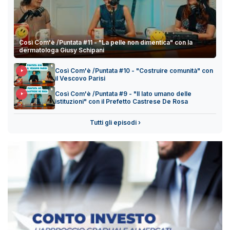
Così Com'è /Puntata #11 - "La pelle non dimentica" con la
dermatologa Giusy Schipani
Così Com'è /Puntata #10 - "Costruire comunità" con
il Vescovo Parisi
Così Com'è /Puntata #9 - "Il lato umano delle
istituzioni" con il Prefetto Castrese De Rosa
Tutti gli episodi ›