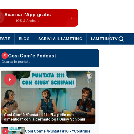
Scarica l'App gratis
iOS & Android
IESTE
BLOG
SCRIVI A IL LAMETINO
LAMETINOTV
Così Com'è Podcast
Guarda le puntate
Così Com'è /Puntata #11 - "La pelle non
dimentica" con la dermatologa Giusy Schipani
Così Com'è /Puntata #10 - "Costruire