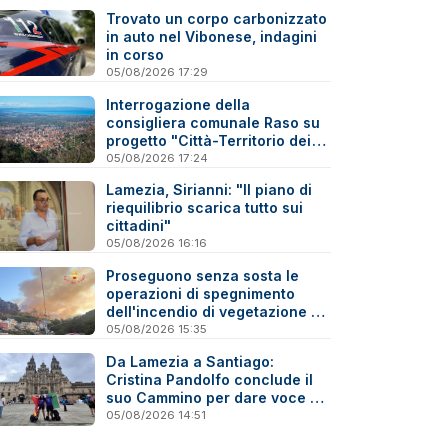
Trovato un corpo carbonizzato
in auto nel Vibonese, indagini
in corso
05/08/2026 17:29
Interrogazione della
consigliera comunale Raso su
progetto "Città-Territorio dei
Due Mari Catanzaro-Lamezia"
05/08/2026 17:24
Lamezia, Sirianni: "Il piano di
riequilibrio scarica tutto sui
cittadini"
05/08/2026 16:16
Proseguono senza sosta le
operazioni di spegnimento
dell'incendio di vegetazione a
Gizzeria - Video
05/08/2026 15:35
Da Lamezia a Santiago:
Cristina Pandolfo conclude il
suo Cammino per dare voce ai
malati di fibromialgia
05/08/2026 14:51