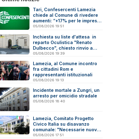
Tari, Confesercenti Lamezia
chiede al Comune di rivedere
aumenti: “+17% per le imprese
è troppo”
05/08/2026 19:51
Inchiesta su liste d'attesa in
reparto Oculistica "Renato
Dulbecco", chiesto rinvio a
giudizio per 10 indagati
05/08/2026 19:39
Lamezia, al Comune incontro
fra cittadini Rom e
rappresentanti istituzionali
05/08/2026 19:13
Incidente mortale a Zungri, un
arresto per omicidio stradale
05/08/2026 18:40
Lamezia, Comitato Progetto
Civico Italia su disavanzo
comunale: "Necessarie nuove
verifiche"
05/08/2026 17:51