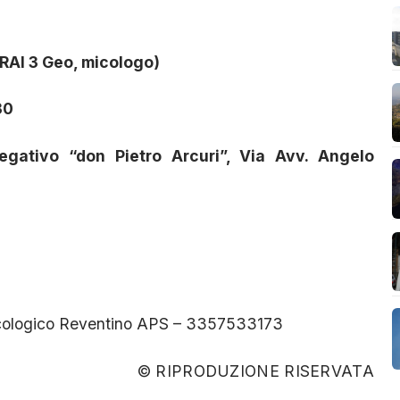
a RAI 3 Geo, micologo)
30
gativo “don Pietro Arcuri”, Via Avv. Angelo
icologico Reventino APS – 3357533173
© RIPRODUZIONE RISERVATA