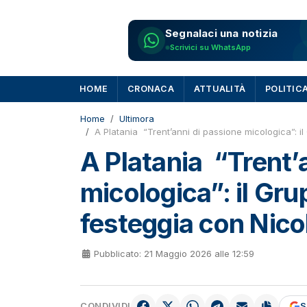
Segnalaci una notizia
Scrivici su WhatsApp
HOME
CRONACA
ATTUALITÀ
POLITIC
Home
Ultimora
A Platania “Trent’anni di passione micologica”: i
A Platania “Trent’
micologica”: il Gr
festeggia con Nicol
Pubblicato: 21 Maggio 2026 alle 12:59
CONDIVIDI
S