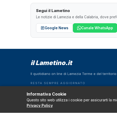
Segui il Lametino
Le notizie di Lamezia e della Calabria, dove prefe
Google News
Canale WhatsApp
il Lametino.it
Il quotidiano on line di Lamezia Terme e del territori
RESTA SEMPRE AGGIORNATO
Scarica l'App
Informativa Cookie
Questo sito web utilizza i cookie per assicurarti la m
Download on the
GET IT ON
App Store
Google Play
Privacy Policy