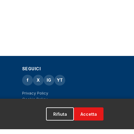
SEGUICI
f
X
IG
YT
Privacy Policy
Cookie Policy
Note legali
La Redazione
Rifiuta
Accetta