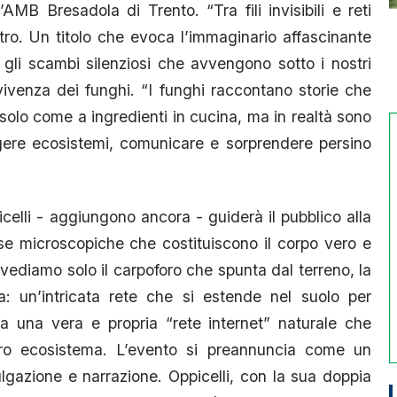
’AMB Bresadola di Trento. “Tra fili invisibili e reti
ntro. Un titolo che evoca l’immaginario affascinante
i, gli scambi silenziosi che avvengono sotto i nostri
vvivenza dei funghi. “I funghi raccontano storie che
solo come a ingredienti in cucina, ma in realtà sono
ggere ecosistemi, comunicare e sorprendere persino
celli - aggiungono ancora - guiderà il pubblico alla
tose microscopiche che costituiscono il corpo vero e
i vediamo solo il carpoforo che spunta dal terreno, la
a: un’intricata rete che si estende nel suolo per
e a una vera e propria “rete internet” naturale che
ntero ecosistema. L’evento si preannuncia come un
lgazione e narrazione. Oppicelli, con la sua doppia