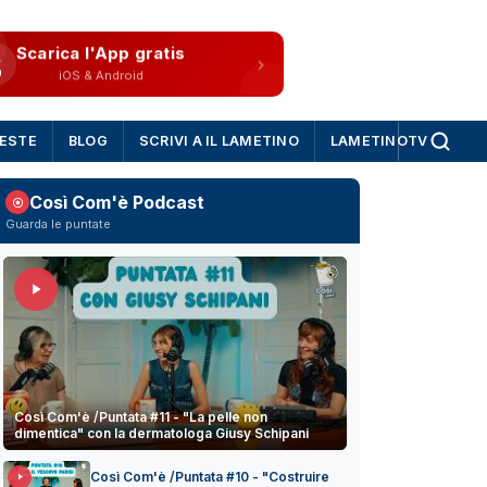
Scarica l'App gratis
iOS & Android
IESTE
BLOG
SCRIVI A IL LAMETINO
LAMETINOTV
Così Com'è Podcast
Guarda le puntate
Così Com'è /Puntata #11 - "La pelle non
dimentica" con la dermatologa Giusy Schipani
Così Com'è /Puntata #10 - "Costruire