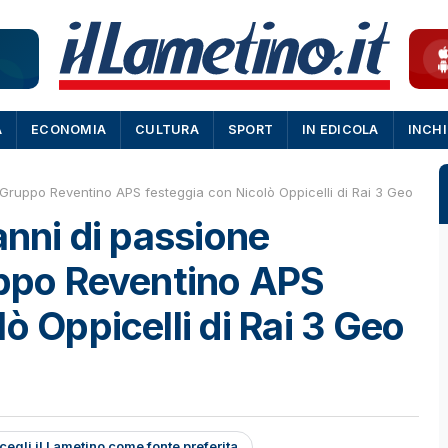
A
ECONOMIA
CULTURA
SPORT
IN EDICOLA
INCH
l Gruppo Reventino APS festeggia con Nicolò Oppicelli di Rai 3 Geo
anni di passione
uppo Reventino APS
ò Oppicelli di Rai 3 Geo
cegli il Lametino come fonte preferita