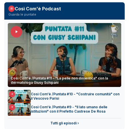
Così Com'è Podcast
Guarda le puntate
Così Com'è /Puntata #11 - "La pelle non dimentica" con la
dermatologa Giusy Schipani
Così Com'è /Puntata #10 - "Costruire comunità" con
il Vescovo Parisi
Così Com'è /Puntata #9 - "Il lato umano delle
istituzioni" con il Prefetto Castrese De Rosa
Tutti gli episodi ›