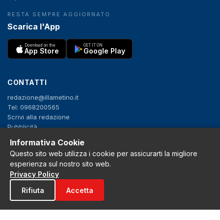
RESTA SEMPRE AGGIORNATO
Scarica l'App
Download on the
GET IT ON
App Store
Google Play
CONTATTI
redazione@illametino.it
Tel: 0968200565
Scrivi alla redazione
Pubblicità
Informativa Cookie
Questo sito web utilizza i cookie per assicurarti la migliore
SEGUICI
esperienza sul nostro sito web.
f
X
IG
YT
Privacy Policy
Rifiuta
Accetta
Privacy Policy
Cookie Policy
Note legali