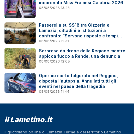
incoronata Miss Framesi Calabria 2026
08/08/2026 13:43
Passerella su SS18 tra Gizzeria e
Lamezia, cittadini e istituzioni a
confronto: “Servono risposte e tempi
certi”
08/08/2026 12:31
Sorpreso da drone della Regione mentre
appicca fuoco a Rende, una denuncia
08/08/2026 12:08
Operaio morto folgorato nel Reggino,
disposta l'autopsia. Annullati tutti gli
eventi nel paese della tragedia
08/08/2026 11:44
il Lametino.it
Il quotidiano on line di Lamezia Terme e del territorio Lametino