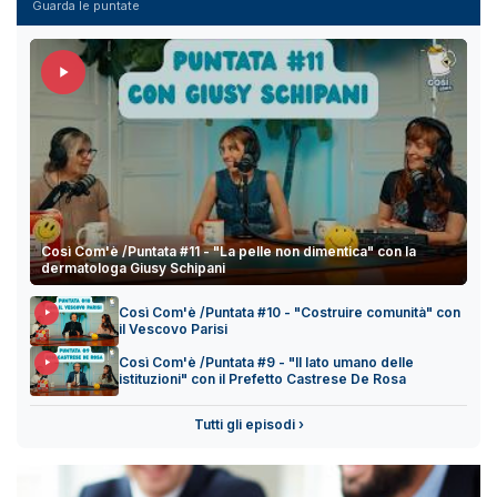
Guarda le puntate
Così Com'è /Puntata #11 - "La pelle non dimentica" con la
dermatologa Giusy Schipani
Così Com'è /Puntata #10 - "Costruire comunità" con
il Vescovo Parisi
Così Com'è /Puntata #9 - "Il lato umano delle
istituzioni" con il Prefetto Castrese De Rosa
Tutti gli episodi ›