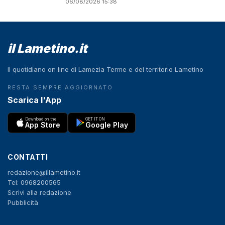
Coppa Italia
06/08/2026 15:38
il Lametino.it
Il quotidiano on line di Lamezia Terme e del territorio Lametino
RESTA SEMPRE AGGIORNATO
Scarica l'App
Download on the
GET IT ON
App Store
Google Play
CONTATTI
redazione@illametino.it
Tel: 0968200565
Scrivi alla redazione
Pubblicità