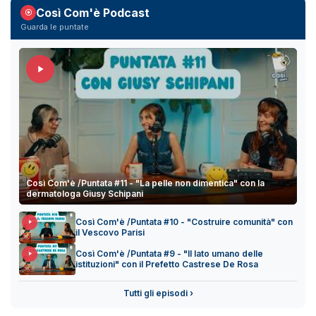
Così Com'è Podcast
Guarda le puntate
Così Com'è /Puntata #11 - "La pelle non dimentica" con la
dermatologa Giusy Schipani
Così Com'è /Puntata #10 - "Costruire comunità" con
il Vescovo Parisi
Così Com'è /Puntata #9 - "Il lato umano delle
istituzioni" con il Prefetto Castrese De Rosa
Tutti gli episodi ›