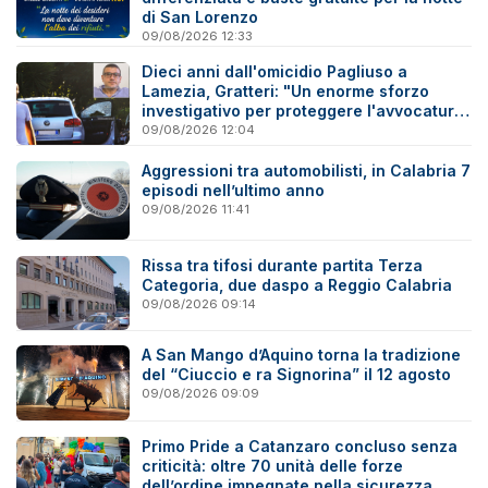
di San Lorenzo
09/08/2026 12:33
Dieci anni dall'omicidio Pagliuso a
Lamezia, Gratteri: "Un enorme sforzo
investigativo per proteggere l'avvocatura
onesta"
09/08/2026 12:04
Aggressioni tra automobilisti, in Calabria 7
episodi nell’ultimo anno
09/08/2026 11:41
Rissa tra tifosi durante partita Terza
Categoria, due daspo a Reggio Calabria
09/08/2026 09:14
A San Mango d’Aquino torna la tradizione
del “Ciuccio e ra Signorina” il 12 agosto
09/08/2026 09:09
Primo Pride a Catanzaro concluso senza
criticità: oltre 70 unità delle forze
dell’ordine impegnate nella sicurezza