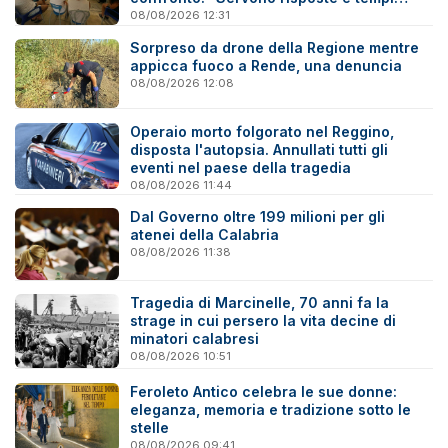
certi”
08/08/2026 12:31
Sorpreso da drone della Regione mentre
appicca fuoco a Rende, una denuncia
08/08/2026 12:08
Operaio morto folgorato nel Reggino,
disposta l'autopsia. Annullati tutti gli
eventi nel paese della tragedia
08/08/2026 11:44
Dal Governo oltre 199 milioni per gli
atenei della Calabria
08/08/2026 11:38
Tragedia di Marcinelle, 70 anni fa la
strage in cui persero la vita decine di
minatori calabresi
08/08/2026 10:51
Feroleto Antico celebra le sue donne:
eleganza, memoria e tradizione sotto le
stelle
08/08/2026 09:41