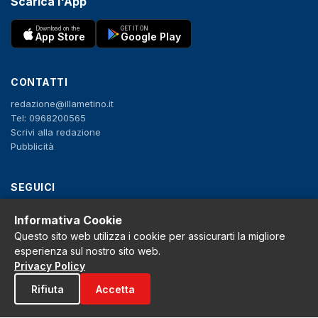
Scarica l'App
Download on the
GET IT ON
App Store
Google Play
CONTATTI
redazione@illametino.it
Tel: 0968200565
Scrivi alla redazione
Pubblicità
SEGUICI
f
X
IG
YT
Informativa Cookie
Questo sito web utilizza i cookie per assicurarti la migliore
Privacy Policy
esperienza sul nostro sito web.
Cookie Policy
Privacy Policy
Note legali
La Redazione
Rifiuta
Accetta