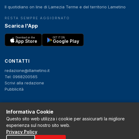
Il quotidiano on line di Lamezia Terme e del territorio Lametino
RESTA SEMPRE AGGIORNATO
Scarica l'App
Download on the
GET IT ON
App Store
Google Play
CONTATTI
redazione@illametino.it
Tel: 0968200565
Scrivi alla redazione
Pubblicità
SEGUICI
Informativa Cookie
Questo sito web utilizza i cookie per assicurarti la migliore
f
X
IG
YT
esperienza sul nostro sito web.
Privacy Policy
Privacy Policy
Cookie Policy