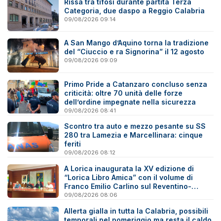
Rissa tra tifosi durante partita Terza
Categoria, due daspo a Reggio Calabria
09/08/2026 09:14
A San Mango d’Aquino torna la tradizione
del “Ciuccio e ra Signorina” il 12 agosto
09/08/2026 09:09
Primo Pride a Catanzaro concluso senza
criticità: oltre 70 unità delle forze
dell’ordine impegnate nella sicurezza
09/08/2026 08:41
Scontro tra auto e mezzo pesante su SS
280 tra Lamezia e Marcellinara: cinque
feriti
09/08/2026 08:12
A Lorica inaugurata la XV edizione di
“Lorica Libro Amica” con il volume di
Franco Emilio Carlino sul Reventino-
Savuto
09/08/2026 08:06
Allerta gialla in tutta la Calabria, possibili
temporali nel pomeriggio ma resta il caldo