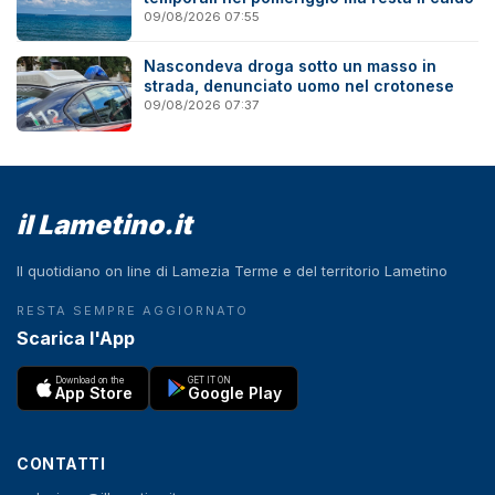
09/08/2026 07:55
Nascondeva droga sotto un masso in
strada, denunciato uomo nel crotonese
09/08/2026 07:37
il Lametino.it
Il quotidiano on line di Lamezia Terme e del territorio Lametino
RESTA SEMPRE AGGIORNATO
Scarica l'App
Download on the
GET IT ON
App Store
Google Play
CONTATTI