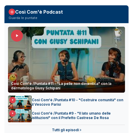
Così Com'è Podcast
Guarda le puntate
Così Com'è /Puntata #11 - "La pelle non dimentica" con la
dermatologa Giusy Schipani
Così Com'è /Puntata #10 - "Costruire comunità" con
il Vescovo Parisi
Così Com'è /Puntata #9 - "Il lato umano delle
istituzioni" con il Prefetto Castrese De Rosa
Tutti gli episodi ›