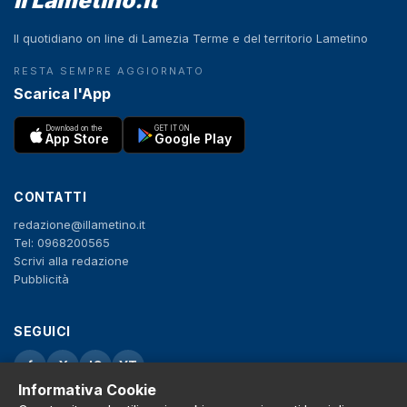
il Lametino.it
Il quotidiano on line di Lamezia Terme e del territorio Lametino
RESTA SEMPRE AGGIORNATO
Scarica l'App
Download on the
GET IT ON
App Store
Google Play
CONTATTI
redazione@illametino.it
Tel: 0968200565
Scrivi alla redazione
Pubblicità
SEGUICI
f
X
IG
YT
Informativa Cookie
Privacy Policy