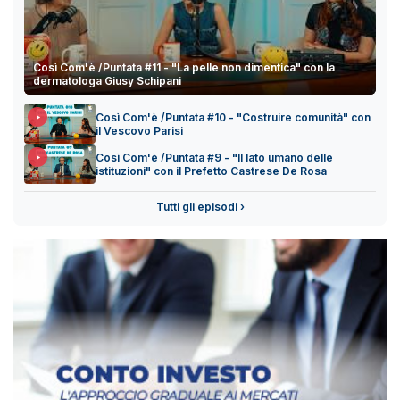
Così Com'è /Puntata #11 - "La pelle non dimentica" con la
dermatologa Giusy Schipani
Così Com'è /Puntata #10 - "Costruire comunità" con
il Vescovo Parisi
Così Com'è /Puntata #9 - "Il lato umano delle
istituzioni" con il Prefetto Castrese De Rosa
Tutti gli episodi ›