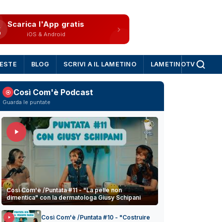
Scarica l'App gratis
iOS & Android
IESTE
BLOG
SCRIVI A IL LAMETINO
LAMETINOTV
Così Com'è Podcast
Guarda le puntate
Così Com'è /Puntata #11 - "La pelle non
dimentica" con la dermatologa Giusy Schipani
Così Com'è /Puntata #10 - "Costruire