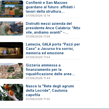
Conflenti e San Mazzeo
guardano al futuro: affidati i
lavori della struttura
polifunzionale
07/08/2026 12:14
Distrutti mezzi azienda del
presidente Ance Calabria: "Atto
vile, andiamo avanti" -
Reazioni
07/08/2026 11:59
Lamezia, GALA porta “Pazzi per
Caso” a Jacurso tra sorrisi,
memoria ed emozione
07/08/2026 11:54
Gizzeria ammessa a
finanziamento per la
riqualificazione delle aree
degradate
07/08/2026 11:44
Nasce la "Rete degli agrumi
della Locride", Caulonia
capofila
07/08/2026 11:33