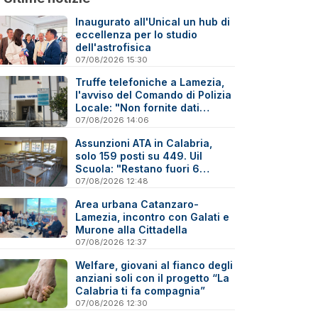
Inaugurato all'Unical un hub di
eccellenza per lo studio
dell'astrofisica
07/08/2026 15:30
Truffe telefoniche a Lamezia,
l'avviso del Comando di Polizia
Locale: "Non fornite dati
personali"
07/08/2026 14:06
Assunzioni ATA in Calabria,
solo 159 posti su 449. Uil
Scuola: "Restano fuori 6
precari su 10"
07/08/2026 12:48
Area urbana Catanzaro-
Lamezia, incontro con Galati e
Murone alla Cittadella
07/08/2026 12:37
Welfare, giovani al fianco degli
anziani soli con il progetto “La
Calabria ti fa compagnia”
07/08/2026 12:30