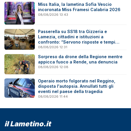
Miss Italia, la lametina Sofia Vescio
incoronata Miss Framesi Calabria 2026
08/08/2026 13:43
Passerella su SS18 tra Gizzeria e
Lamezia, cittadini e istituzioni a
confronto: “Servono risposte e tempi
certi”
08/08/2026 12:31
Sorpreso da drone della Regione mentre
appicca fuoco a Rende, una denuncia
08/08/2026 12:08
Operaio morto folgorato nel Reggino,
disposta l'autopsia. Annullati tutti gli
eventi nel paese della tragedia
08/08/2026 11:44
il Lametino.it