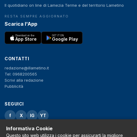
Il quotidiano on line di Lamezia Terme e del territorio Lametino
RESTA SEMPRE AGGIORNATO
Scarica l'App
Download on the
GET IT ON
App Store
Google Play
CONTATTI
redazione@illametino.it
Tel: 0968200565
Scrivi alla redazione
Pubblicità
SEGUICI
f
X
IG
YT
Informativa Cookie
Privacy Policy
Cookie Policy
Questo sito web utilizza i cookie per assicurarti la migliore