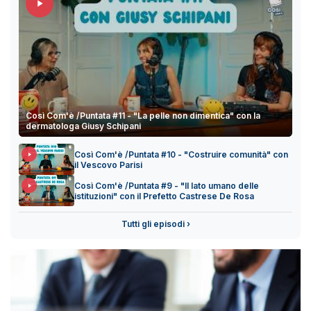
Così Com'è /Puntata #11 - "La pelle non dimentica" con la
dermatologa Giusy Schipani
Così Com'è /Puntata #10 - "Costruire comunità" con
il Vescovo Parisi
Così Com'è /Puntata #9 - "Il lato umano delle
istituzioni" con il Prefetto Castrese De Rosa
Tutti gli episodi ›