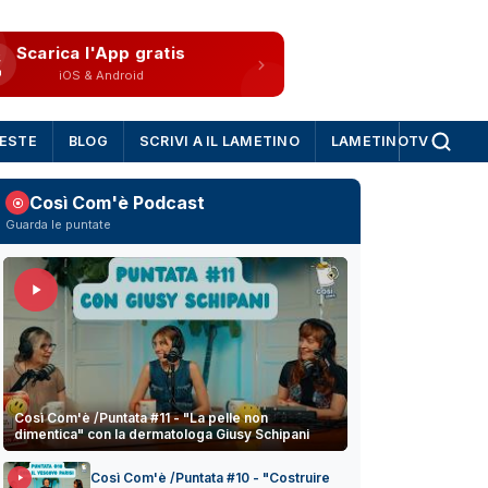
Scarica l'App gratis
iOS & Android
IESTE
BLOG
SCRIVI A IL LAMETINO
LAMETINOTV
Così Com'è Podcast
Guarda le puntate
Così Com'è /Puntata #11 - "La pelle non
dimentica" con la dermatologa Giusy Schipani
Così Com'è /Puntata #10 - "Costruire