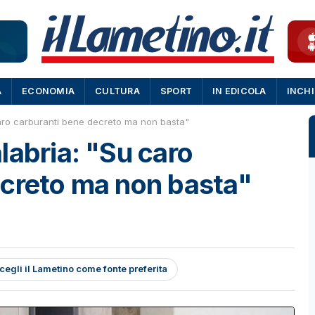
A
ECONOMIA
CULTURA
SPORT
IN EDICOLA
INCH
caro carburanti bene decreto ma non basta"
labria: "Su caro
ecreto ma non basta"
cegli il Lametino come fonte preferita