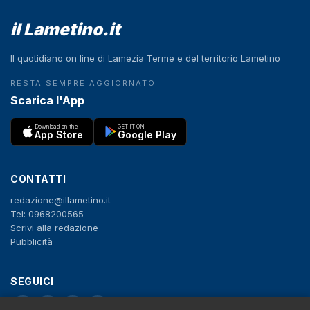
il Lametino.it
Il quotidiano on line di Lamezia Terme e del territorio Lametino
RESTA SEMPRE AGGIORNATO
Scarica l'App
Download on the
GET IT ON
App Store
Google Play
CONTATTI
redazione@illametino.it
Tel: 0968200565
Scrivi alla redazione
Pubblicità
SEGUICI
f
X
IG
YT