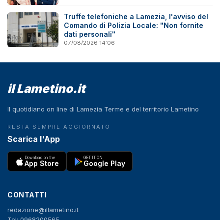
Truffe telefoniche a Lamezia, l'avviso del
Comando di Polizia Locale: "Non fornite
dati personali"
07/08/2026 14:06
il Lametino.it
Il quotidiano on line di Lamezia Terme e del territorio Lametino
RESTA SEMPRE AGGIORNATO
Scarica l'App
Download on the
GET IT ON
App Store
Google Play
CONTATTI
redazione@illametino.it
Tel: 0968200565