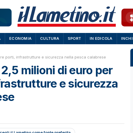
A
ECONOMIA
CULTURA
SPORT
IN EDICOLA
INCH
are porti, infrastrutture e sicurezza nella pesca calabrese
2,5 milioni di euro per
nfrastrutture e sicurezza
ese
cegli il Lametino come fonte preferita