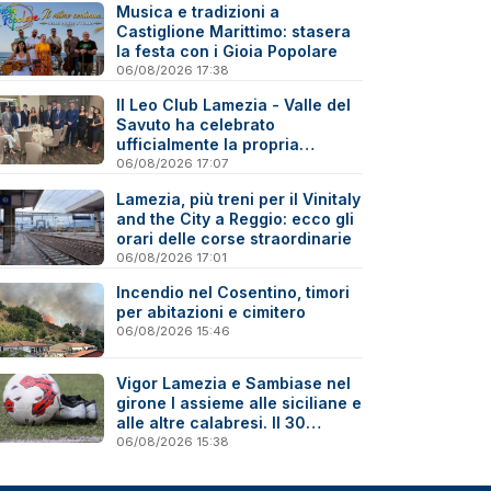
Musica e tradizioni a
Castiglione Marittimo: stasera
la festa con i Gioia Popolare
06/08/2026 17:38
Il Leo Club Lamezia - Valle del
Savuto ha celebrato
ufficialmente la propria
riattivazione
06/08/2026 17:07
Lamezia, più treni per il Vinitaly
and the City a Reggio: ecco gli
orari delle corse straordinarie
06/08/2026 17:01
Incendio nel Cosentino, timori
per abitazioni e cimitero
06/08/2026 15:46
Vigor Lamezia e Sambiase nel
girone I assieme alle siciliane e
alle altre calabresi. Il 30
agosto stracittadina di Coppa
06/08/2026 15:38
Italia