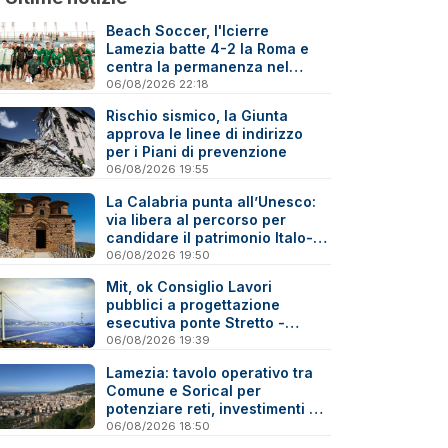
Beach Soccer, l'Icierre
Lamezia batte 4-2 la Roma e
centra la permanenza nel
massimo torneo nazionale
06/08/2026 22:18
Rischio sismico, la Giunta
approva le linee di indirizzo
per i Piani di prevenzione
06/08/2026 19:55
La Calabria punta all’Unesco:
via libera al percorso per
candidare il patrimonio Italo-
Greco medievale
06/08/2026 19:50
Mit, ok Consiglio Lavori
pubblici a progettazione
esecutiva ponte Stretto -
Reazioni
06/08/2026 19:39
Lamezia: tavolo operativo tra
Comune e Sorical per
potenziare reti, investimenti e
manutenzione
06/08/2026 18:50