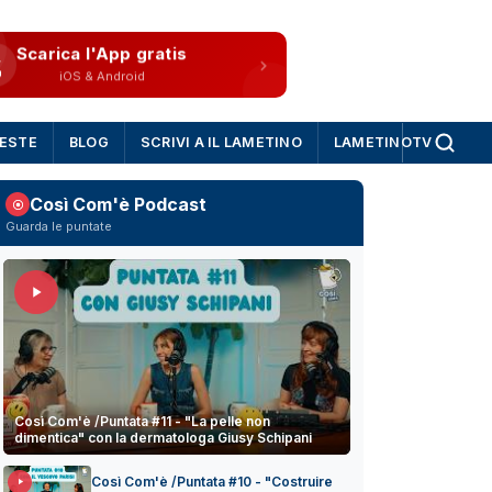
Scarica l'App gratis
iOS & Android
IESTE
BLOG
SCRIVI A IL LAMETINO
LAMETINOTV
Così Com'è Podcast
Guarda le puntate
Così Com'è /Puntata #11 - "La pelle non
dimentica" con la dermatologa Giusy Schipani
Così Com'è /Puntata #10 - "Costruire