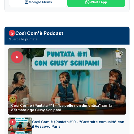
Google News
WhatsApp
Così Com'è Podcast
Guarda le puntate
Così Com'è /Puntata #11 - "La pelle non dimentica" con la
dermatologa Giusy Schipani
Così Com'è /Puntata #10 - "Costruire comunità" con
il Vescovo Parisi